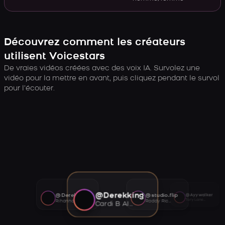
Découvrez comment les créateurs
utilisent Voicestars
De vraies vidéos créées avec des voix IA. Survolez une
vidéo pour la mettre en avant, puis cliquez pendant le survol
pour l’écouter.
@Derekking
@Derekking
@studio.flip
@Ayywalker
Tory Lanez AI voice
Rihanna AI voice
Roddy Ricch AI voice
Cardi B AI voice