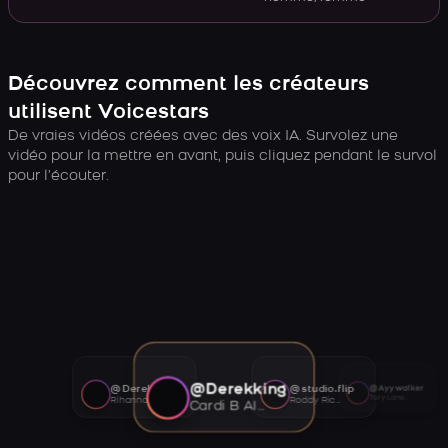
Découvrez comment les créateurs
utilisent Voicestars
De vraies vidéos créées avec des voix IA. Survolez une
vidéo pour la mettre en avant, puis cliquez pendant le survol
pour l’écouter.
@Derekking
@Derekking
@studio.flip
@Ayywalker
Tory Lanez AI voice
Rihanna AI voice
Roddy Ricch AI voice
Cardi B AI voice