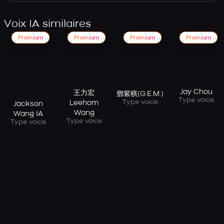
Voix IA similaires
Premium
Premium
Premium
Premium
Jay Chou
王力宏
鄧紫棋(G.E.M.)
Type voice
Type voice
Leehom
Jackson
Wang
Wang IA
Type voice
Type voice