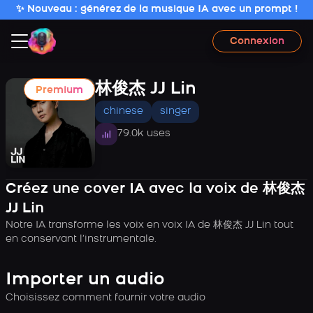
✨ Nouveau : générez de la musique IA avec un prompt !
Connexion
林俊杰 JJ Lin
Premium
chinese
singer
79.0k uses
Créez une cover IA avec la voix de 林俊杰
JJ Lin
Notre IA transforme les voix en voix IA de 林俊杰 JJ Lin tout
en conservant l’instrumentale.
Importer un audio
Choisissez comment fournir votre audio