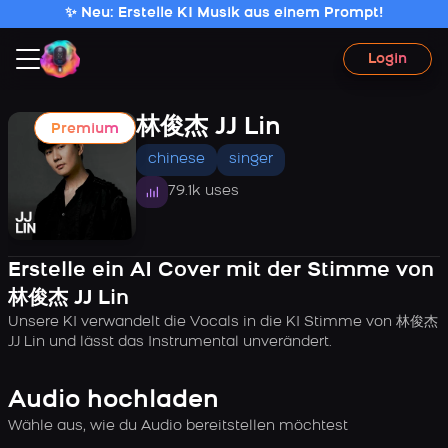
✨ Neu: Erstelle KI Musik aus einem Prompt!
Login
林俊杰 JJ Lin
Premium
chinese
singer
79.1k uses
Erstelle ein AI Cover mit der Stimme von
林俊杰 JJ Lin
Unsere KI verwandelt die Vocals in die KI Stimme von 林俊杰
JJ Lin und lässt das Instrumental unverändert.
Audio hochladen
Wähle aus, wie du Audio bereitstellen möchtest