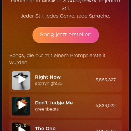
Generiere KI Musik in
Studioqualität
, in jedem
Stil.
Jeder Stil, jedes Genre, jede Sprache.
Song jetzt erstellen
Songs, die nur mit einem Prompt erstellt
wurden
Right Now
5,589,327
starrynight23
Don't Judge Me
4,833,022
greenbeats
The One