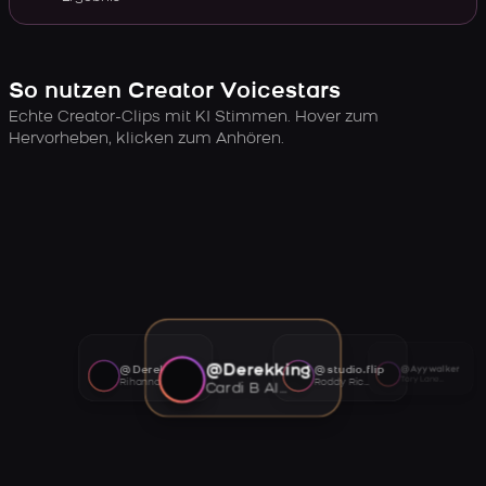
So nutzen Creator Voicestars
Echte Creator-Clips mit KI Stimmen. Hover zum
Hervorheben, klicken zum Anhören.
@Derekking
@Derekking
@studio.flip
@Ayywalker
Tory Lanez AI voice
Rihanna AI voice
Roddy Ricch AI voice
Cardi B AI voice